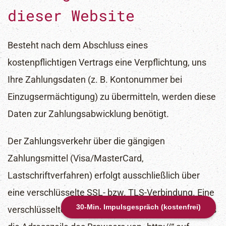
dieser Website
Besteht nach dem Abschluss eines
kostenpflichtigen Vertrags eine Verpflichtung, uns
Ihre Zahlungsdaten (z. B. Kontonummer bei
Einzugsermächtigung) zu übermitteln, werden diese
Daten zur Zahlungsabwicklung benötigt.
Der Zahlungsverkehr über die gängigen
Zahlungsmittel (Visa/MasterCard,
Lastschriftverfahren) erfolgt ausschließlich über
eine verschlüsselte SSL- bzw. TLS-Verbindung. Eine
30-Min. Impulsgespräch (kostenfrei)
verschlüsselte Verbindung erkennen Sie daran, dass