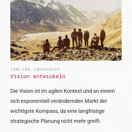
Newsletter
Abonniere unseren Newsletter für Insights und Tipps
zu Agilität und Innovation. Werde Teil unserer
(ONLINE-)WORKSHOP
Vision entwickeln
Community für transformative Arbeitswelten.
Erhalte Updates zu Workshops und
Die Vision ist im agilen Kontext und an einem
Erfolgsgeschichten. Starte jetzt deine agile Reise.
sich exponentiell verändernden Markt der
wichtigste Kompass, da eine langfristige
strategische Planung nicht mehr greift.