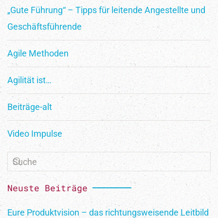
„Gute Führung“ – Tipps für leitende Angestellte und
Geschäftsführende
Agile Methoden
Agilität ist…
Beiträge-alt
Newsletter
Video Impulse
Abonniere unseren Newsletter für Insights und Tipps
zu Agilität und Innovation. Werde Teil unserer
Neuste Beiträge
Community für transformative Arbeitswelten.
Erhalte Updates zu Workshops und
Eure Produktvision – das richtungsweisende Leitbild