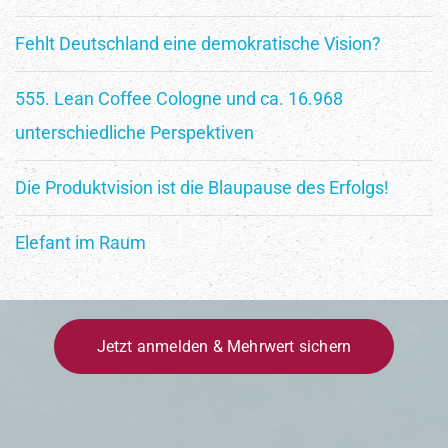
Erfolgsgeschichten. Starte jetzt deine agile Reise.
Fehlt Deutschland eine demokratische Vision?
555. Lean Coffee Cologne und ca. 16.968
unterschiedliche Perspektiven
Die Produktvision ist die Blaupause des Erfolgs!
Elefant im Raum
Ich möchte den Newsletter erhalten und habe die
Datenschutzerklärung
gelesen und akzeptiert.