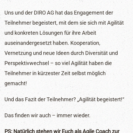
Community für transformative Arbeitswelten.
Erhalte Updates zu Workshops und
Uns und der DIRO AG hat das Engagement der
Erfolgsgeschichten. Starte jetzt deine agile Reise.
Teilnehmer begeistert, mit dem sie sich mit Agilität
und konkreten Lösungen für ihre Arbeit
auseinandergesetzt haben. Kooperation,
Vernetzung und neue Ideen durch Diversität und
Perspektivwechsel – so viel Agilität haben die
Teilnehmer in kürzester Zeit selbst möglich
gemacht!
Ich möchte den Newsletter erhalten und habe die
Und das Fazit der Teilnehmer? „Agilität begeistert!“
Datenschutzerklärung
gelesen und akzeptiert.
Das finden wir auch – immer wieder.
PS: Natürlich stehen wir Euch als Agile Coach zur