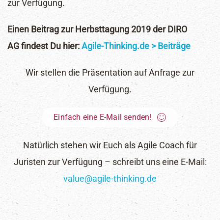
zur Verfügung.
Abonniere unseren Newsletter für Insights und Tipps
Einen Beitrag zur Herbsttagung 2019 der DIRO
zu Agilität und Innovation. Werde Teil unserer
AG findest Du hier:
Agile-Thinking.de > Beiträge
Community für transformative Arbeitswelten.
Erhalte Updates zu Workshops und
Wir stellen die Präsentation auf Anfrage zur
Erfolgsgeschichten. Starte jetzt deine agile Reise.
Verfügung.
Einfach eine E-Mail senden!
Natürlich stehen wir Euch als Agile Coach für
Juristen zur Verfügung – schreibt uns eine E-Mail:
value@agile-thinking.de
Ich möchte den Newsletter erhalten und habe die