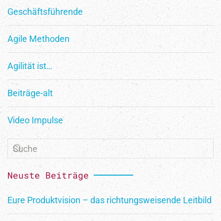
Geschäftsführende
Abonniere unseren Newsletter für Insights und Tipps
zu Agilität und Innovation. Werde Teil unserer
Agile Methoden
Community für transformative Arbeitswelten.
Agilität ist…
Erhalte Updates zu Workshops und
Erfolgsgeschichten. Starte jetzt deine agile Reise.
Beiträge-alt
Video Impulse
Neuste Beiträge
Eure Produktvision – das richtungsweisende Leitbild
Ich möchte den Newsletter erhalten und habe die